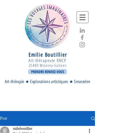
Emilie Boutillie
r
A
rt-thérapeute RNCP
25480 Miserey-Salines
PRENDRE RENDEZ-VOUS
Art-thérapie ★ Explorations artistiques ★ Snoezelen
Post
milieboutillier